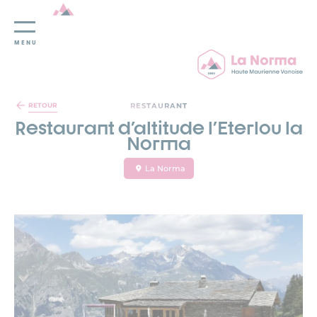
MENU
Panneau de gestion des cookies
RESTAURANT
RETOUR
Restaurant d'altitude l'Eterlou la
Norma
La Norma