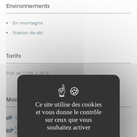
Environnements
En montagne
Station de ski
Tarifs
Plat de 7.00€ à 26 €.
Modes de paiement
Ce site utilise des cookies
et vous donne le contrôle
Carte bancaire/crédit
Chèque
sur ceux que vous
souhaitez activer
Chèque-Vacances
Espèces
Classic