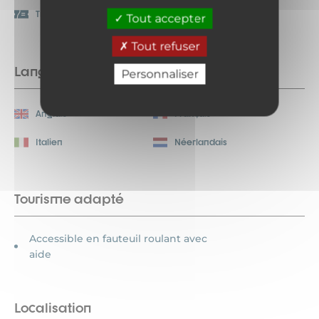
Chèque-Vacances
Titre Restaurant
Tout accepter
Connect
Tout refuser
Langues parlées
Personnaliser
Anglais
Français
Italien
Néerlandais
Tourisme adapté
Accessible en fauteuil roulant avec
aide
Localisation