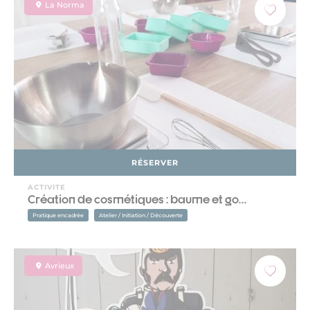
La Norma
RÉSERVER
ACTIVITE
Création de cosmétiques : baume et go…
Pratique encadrée
Atelier / Initiation / Découverte
Avrieux