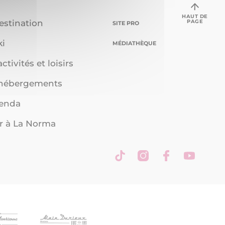
HAUT DE
PAGE
estination
SITE PRO
ki
MÉDIATHÈQUE
ctivités et loisirs
 hébergements
genda
r à La Norma