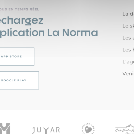
OUS EN TEMPS RÉEL
La d
échargez
Le s
pplication La Norma
Les a
Les
APP STORE
L'a
Veni
GOOGLE PLAY