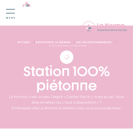
Panneau de gestion des cookies
MENU
/
/
/
ACCUEIL
DÉCOUVRIR LA NORMA
LES INCONTOURNABLES
STATION 100% PIÉTONNE
Station 100%
piétonne
La Norma, c’est un peu l’esprit « Center Parcs », mais au ski. Vous
êtes amateur du « tout à disposition » ?
Embrassez vite La Norma, la station cosy vous ouvre ses bras !