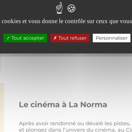
Compétitions sportives, animations culturel
événements et temps forts à La Norma.
es cookies et vous donne le contrôle sur ceux que vous
Tout accepter
Tout refuser
Personnaliser
LIRE LA SUITE
Le cinéma à La Norma
Après avoir randonné ou dévalé les pistes,
et plongez dans l’univers du cinéma, au C