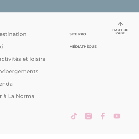
HAUT DE
PAGE
estination
SITE PRO
ki
MÉDIATHÈQUE
ctivités et loisirs
 hébergements
genda
r à La Norma