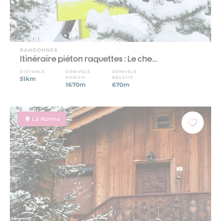
RANDONNEE
Itinéraire piéton raquettes : Le che…
DISTANCE
DÉNIVELÉ
DÉNIVELÉ
51km
POSITIF
NÉGATIF
1670m
670m
La Norma