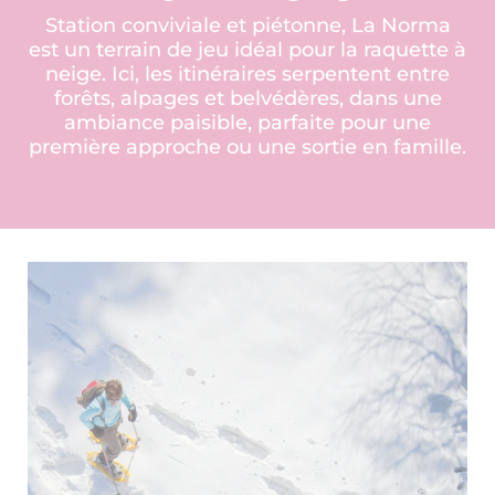
Station conviviale et piétonne, La Norma
est un terrain de jeu idéal pour la raquette à
neige. Ici, les itinéraires serpentent entre
forêts, alpages et belvédères, dans une
ambiance paisible, parfaite pour une
première approche ou une sortie en famille.