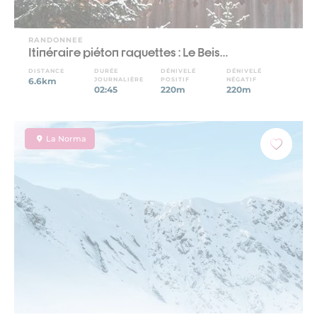
RANDONNEE
Itinéraire piéton raquettes : Le Beis…
DISTANCE
DURÉE
DÉNIVELÉ
DÉNIVELÉ
6.6km
JOURNALIÈRE
POSITIF
NÉGATIF
02:45
220m
220m
La Norma