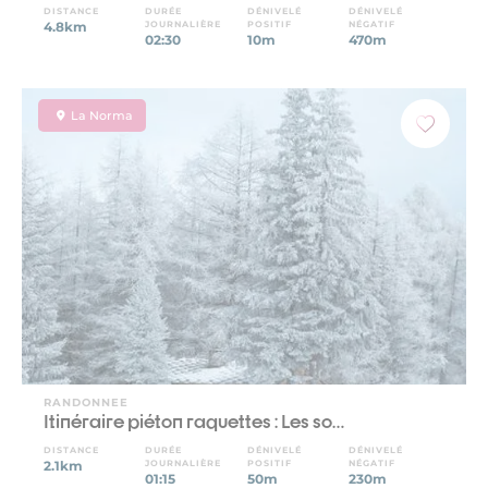
DISTANCE
DURÉE
DÉNIVELÉ
DÉNIVELÉ
4.8km
JOURNALIÈRE
POSITIF
NÉGATIF
02:30
10m
470m
La Norma
RANDONNEE
Itinéraire piéton raquettes : Les so…
DISTANCE
DURÉE
DÉNIVELÉ
DÉNIVELÉ
2.1km
JOURNALIÈRE
POSITIF
NÉGATIF
01:15
50m
230m