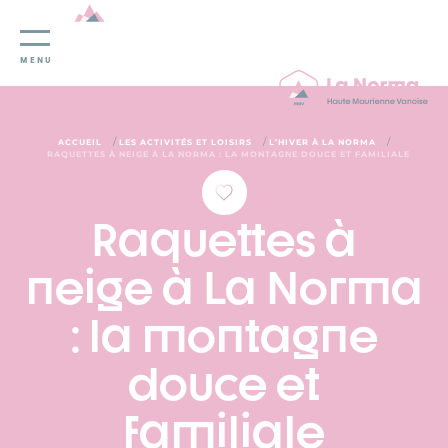
Panneau de gestion des cookies
MENU
/
/
/
ACCUEIL
LES ACTIVITÉS ET LOISIRS
L’HIVER À LA NORMA
RAQUETTES À NEIGE À LA NORMA : LA MONTAGNE DOUCE ET FAMILIALE
Raquettes à
neige à La Norma
: la montagne
douce et
familiale