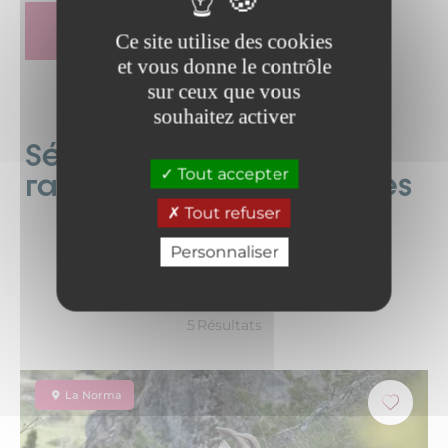
CARTE BALADES HIVERNALES EN HMV (PDF)
Ce site utilise des cookies
et vous donne le contrôle
sur ceux que vous
souhaitez activer
Sélection des sorties
Tout accepter
raquettes accompagnées
Tout refuser
Personnaliser
5
Résultats
La Norma