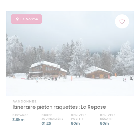
La Norma
RANDONNEE
Itinéraire piéton raquettes : La Repose
DISTANCE
DURÉE
DÉNIVELÉ
DÉNIVELÉ
3.6km
JOURNALIÈRE
POSITIF
NÉGATIF
01:25
80m
80m