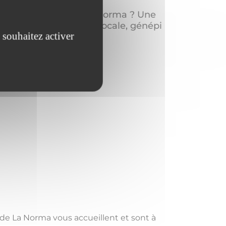
 prendre un café à La Norma ? Une
r vin chaud et bière locale, génépi
 souhaitez activer
e de La Norma vous accueillent et sont à