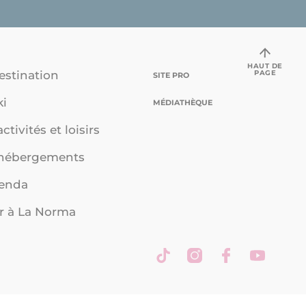
HAUT DE
PAGE
estination
SITE PRO
ki
MÉDIATHÈQUE
ctivités et loisirs
 hébergements
genda
r à La Norma