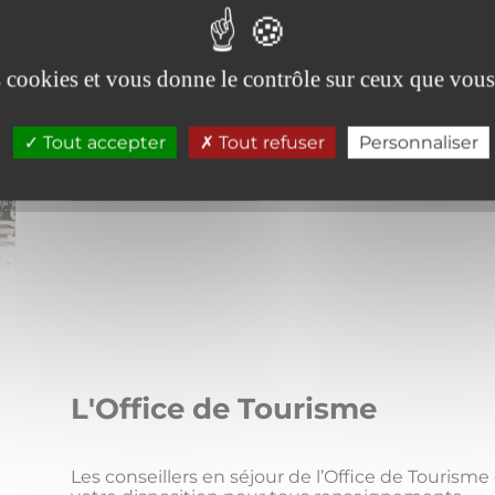
Vous souhaitez manger, boire un verre ou
multitude de bonnes adresses pour déguste
es cookies et vous donne le contrôle sur ceux que vous
ou toute la panopli...
Tout accepter
Tout refuser
Personnaliser
LIRE LA SUITE
L'Office de Tourisme
Les conseillers en séjour de l’Office de Tourism