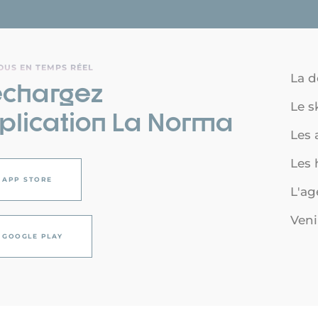
OUS EN TEMPS RÉEL
La d
échargez
Le s
pplication La Norma
Les a
Les
APP STORE
L'a
Veni
GOOGLE PLAY