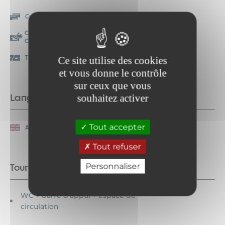
Carte bancaire/crédit
Chèque
Chèque-Vacances
Espèces
Classic
Titre Restaurant
Ce site utilise des cookies
et vous donne le contrôle
sur ceux que vous
Langues parlées
souhaitez activer
Tout accepter
Anglais
Français
Tout refuser
Personnaliser
Tourisme adapté
WC + barre d'appui + espace de
circulation