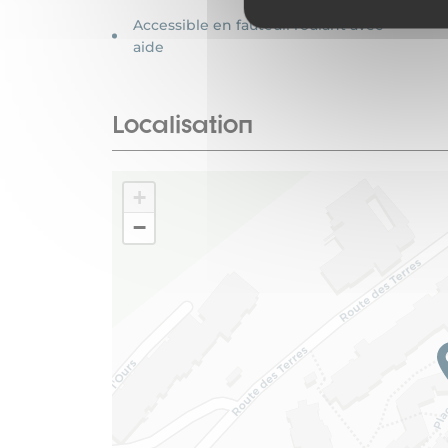
Accessible en fauteuil roulant avec
aide
Localisation
+
−