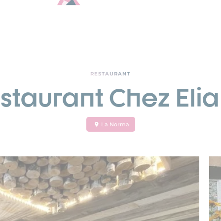
RESTAURANT
staurant Chez Eli
La Norma