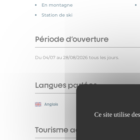
En montagne
Station de ski
Période d'ouverture
Du 04/07 au 28/08/2026 tous les jours.
Langues parlées
Anglais
Français
Ce site utilise d
Tourisme adapté