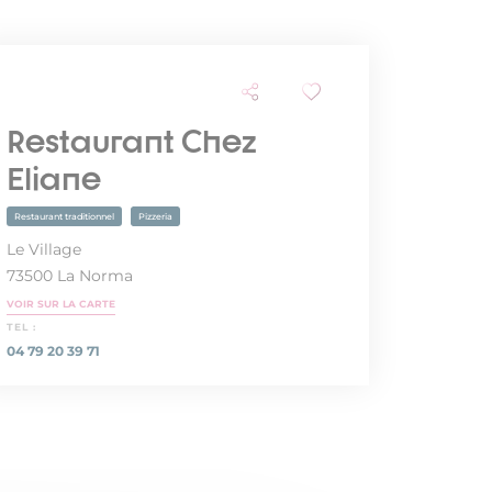
Restaurant Chez
Eliane
Restaurant traditionnel
Pizzeria
Le Village
73500 La Norma
VOIR SUR LA CARTE
TEL :
04 79 20 39 71