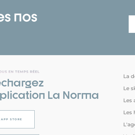
es nos
OUS EN TEMPS RÉEL
La d
échargez
Le s
pplication La Norma
Les a
Les
APP STORE
L'a