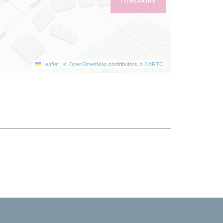
ITINÉRAIRE
Leaflet
|
©
OpenStreetMap
contributors ©
CARTO