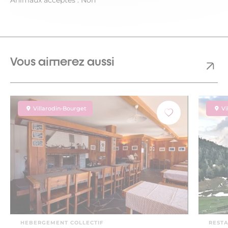
Vous aimerez aussi
Villarodin-Bourget
Vi
HEBERGEMENT COLLECTIF
REST