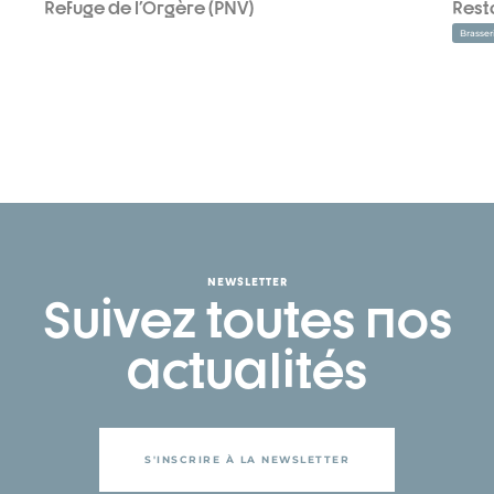
Refuge de l'Orgère (PNV)
Rest
Brasser
NEWSLETTER
Suivez toutes nos
actualités
S'INSCRIRE À LA NEWSLETTER