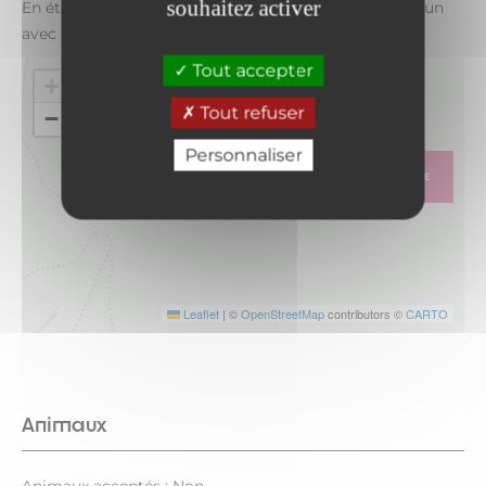
souhaitez activer
En été, le vallon est accessible en transport en commun
avec la ligne 1 - descendre à l'arrêt "Orgère"
Tout accepter
+
Tout refuser
−
Personnaliser
ITINÉRAIRE
Leaflet
|
©
OpenStreetMap
contributors ©
CARTO
Animaux
Animaux acceptés : Non