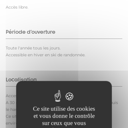
Accès libre.
Période d'ouverture
Toute l'année tous les jours.
Accessible en hiver en ski de randonnée.
Localisation
Accessible depuis Saint-André ou Amodon.
A 30 mn en voiture de La Norma ou à 1h30 à pied depuis
Ce site utilise des cookies
le hameau d'Amodon.
et vous donne le contrôle
Ce site bénéficie d'une facilité d'accès et d'un
sur ceux que vous
environnement exceptionnel.