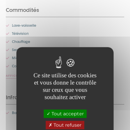
Commodités
Lave-vaisselle
Télévision
Chauffage
Service de ménage
Micro-onde
Congélateur
Ce site utilise des cookies
AFFICHER PLUS
et vous donne le contrôle
sur ceux que vous
souhaitez activer
Infrastructures
Balcon
Tout accepter
Tout refuser