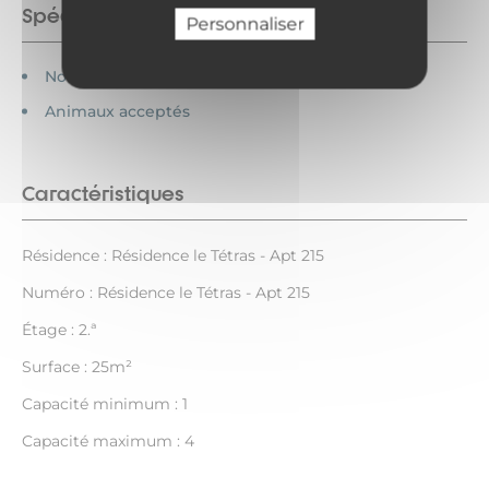
Spécificités
Personnaliser
Non fumeur
Animaux acceptés
Caractéristiques
Résidence : Résidence le Tétras - Apt 215
Numéro : Résidence le Tétras - Apt 215
Étage : 2.ª
Surface : 25m²
Capacité minimum : 1
Capacité maximum : 4