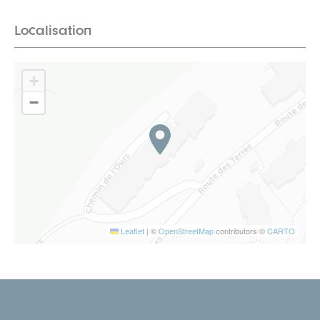
Localisation
+
−
Leaflet
|
©
OpenStreetMap
contributors ©
CARTO