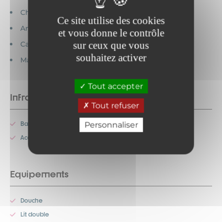
Chèques vacances acceptés
Ce site utilise des cookies
Animaux interdits
et vous donne le contrôle
sur ceux que vous
Cartes bancaires acceptées
souhaitez activer
Maison indépendante
Tout accepter
Infrastructures
Tout refuser
Balcon
Personnaliser
Accès internet
Equipements
Douche
Lit double