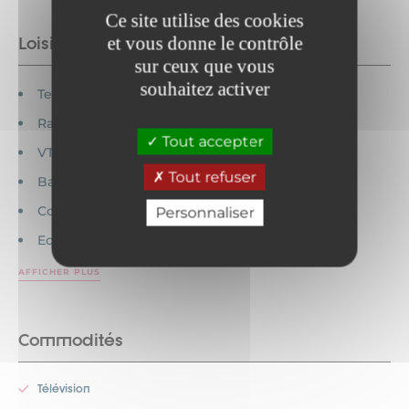
Ce site utilise des cookies
et vous donne le contrôle
Loisirs à proximité
sur ceux que vous
souhaitez activer
Tennis
Randonnée
Tout accepter
VTT
Tout refuser
Baignade
Commerces
Personnaliser
Equitation
AFFICHER PLUS
Commodités
Télévision