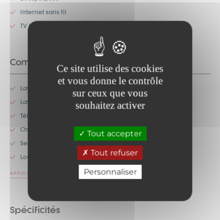
Internet sans fil
TV Interactive
Commodités
Ce site utilise des cookies
et vous donne le contrôle
Lave-linge
sur ceux que vous
Lave-vaisselle
souhaitez activer
Télévision
Chauffage
Tout accepter
Service de ménage
Tout refuser
Location de linge
Personnaliser
AFFICHER PLUS
Spécificités