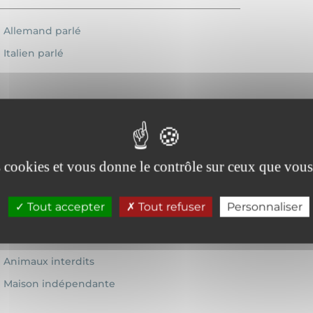
Allemand parlé
Italien parlé
es cookies et vous donne le contrôle sur ceux que vous
Micro-onde
Tout accepter
Tout refuser
Personnaliser
Animaux interdits
Maison indépendante