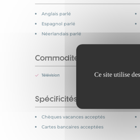
Anglais parlé
Espagnol parlé
Néerlandais parlé
Commodités
Ce site utilise d
Télévision
Spécificités
Chèques vacances acceptés
Cartes bancaires acceptées