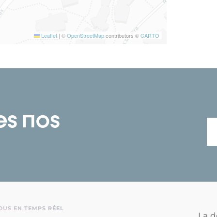
Leaflet
|
©
OpenStreetMap
contributors ©
CARTO
es nos
OUS EN TEMPS RÉEL
La d