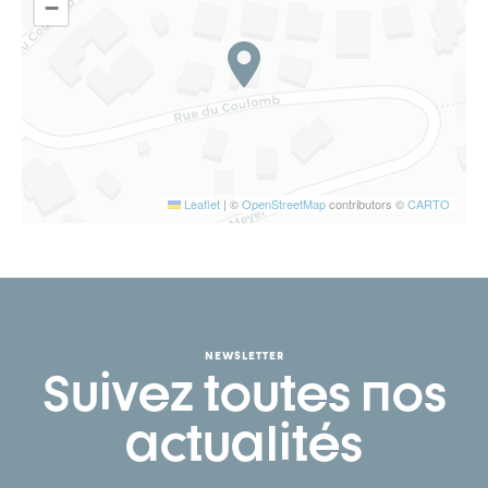
−
Leaflet
|
©
OpenStreetMap
contributors ©
CARTO
NEWSLETTER
Suivez toutes nos
actualités