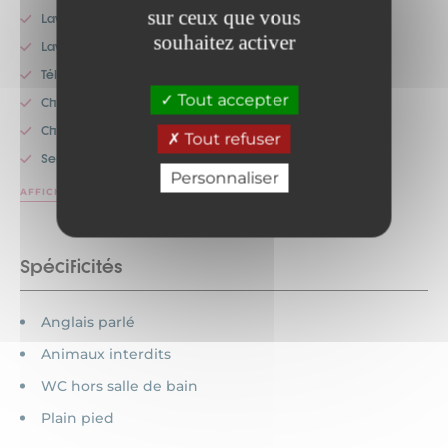
sur ceux que vous
Lave-linge
souhaitez activer
Lave-vaisselle
Télévision
Tout accepter
Cheminée
Chauffage
Tout refuser
Service de ménage
Personnaliser
AFFICHER PLUS
Spécificités
Anglais parlé
Animaux interdits
WC hors salle de bain
Plain pied