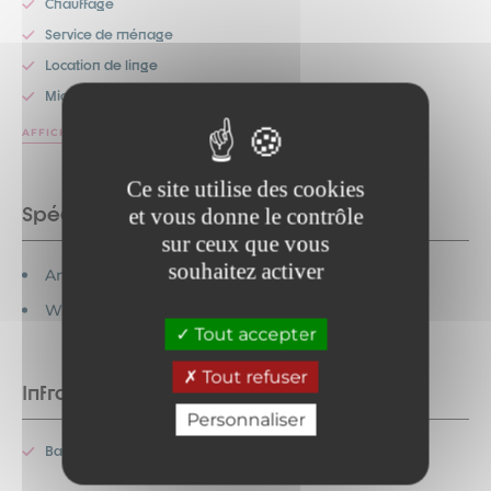
Chauffage
Service de ménage
Location de linge
Micro-onde
AFFICHER PLUS
Ce site utilise des cookies
Spécificités
et vous donne le contrôle
sur ceux que vous
souhaitez activer
Animaux interdits
WC hors salle de bain
Tout accepter
Tout refuser
Infrastructures
Personnaliser
Balcon