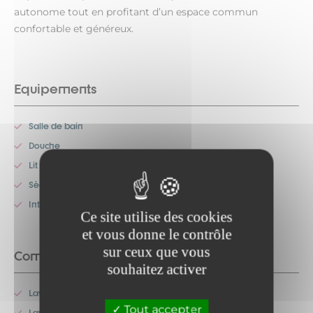
autonome tout en profitant d’un espace commun
confortable et généreux.
Equipements
Salle de bain
Douche
Lit superposé
Sèche-cheveux
Internet sans fil
Ce site utilise des cookies
et vous donne le contrôle
sur ceux que vous
Commodités
souhaitez activer
Lave-linge commun
Tout accepter
Lave-vaisselle