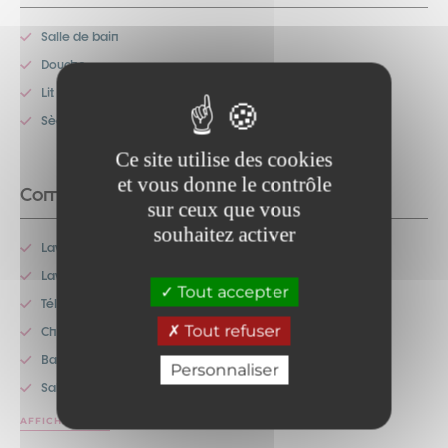
Salle de bain
Douche
Lit double
Sèche-cheveux
Ce site utilise des cookies
et vous donne le contrôle
Commodités
sur ceux que vous
souhaitez activer
Lave-linge commun
Lave-vaisselle
Tout accepter
Télévision
Tout refuser
Chauffage
Barbecue
Personnaliser
Salon de jardin
AFFICHER PLUS