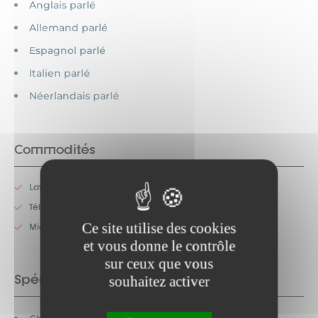
Anglais parlé
Allemand parlé
Espagnol parlé
Italien parlé
Néerlandais parlé
Commodités
Lave-vaisselle
Télévision
Ce site utilise des cookies
Micro-onde
et vous donne le contrôle
sur ceux que vous
Spécificités
souhaitez activer