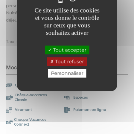
personnes avec petit déjeuner compris)
Ce site utilise des cookies
Nuitée : à partir de 90 € (Pour une nuit avec petit
et vous donne le contrôle
déjeuner compris pour deux personnes).
sur ceux que vous
souhaitez activer
Taxe de séjour non incluse.
Tout accepter
Tout refuser
Modes de paiement
Personnaliser
Carte bancaire/crédit
Chèque
Chèque-Vacances
Espèces
Classic
Virement
Paiement en ligne
Chèque-Vacances
Connect