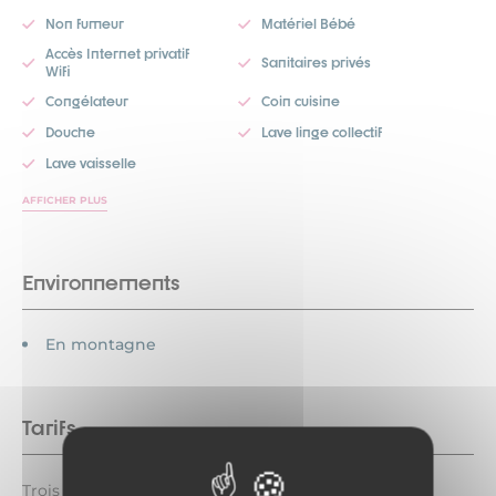
Non fumeur
Matériel Bébé
Accès Internet privatif
Sanitaires privés
Wifi
Congélateur
Coin cuisine
Douche
Lave linge collectif
Lave vaisselle
AFFICHER PLUS
Environnements
En montagne
Tarifs
Trois personnes : à partir de 140 € (Une nuit pour 3