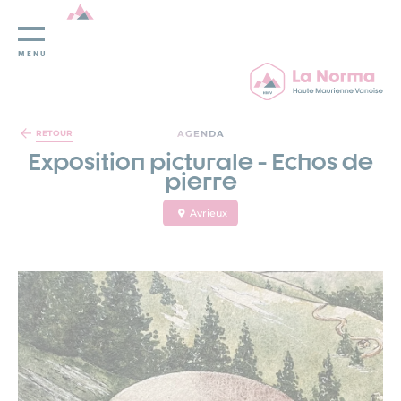
MENU
Panneau de gestion des cookies
AGENDA
RETOUR
Exposition picturale - Echos de
pierre
Avrieux