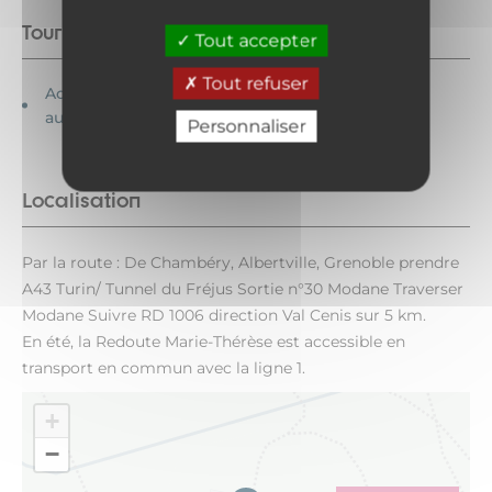
Tourisme adapté
Tout accepter
Tout refuser
Accessible en fauteuil roulant en
autonomie
Personnaliser
Localisation
Par la route : De Chambéry, Albertville, Grenoble prendre
A43 Turin/ Tunnel du Fréjus Sortie n°30 Modane Traverser
Modane Suivre RD 1006 direction Val Cenis sur 5 km.
En été, la Redoute Marie-Thérèse est accessible en
transport en commun avec la ligne 1.
+
−