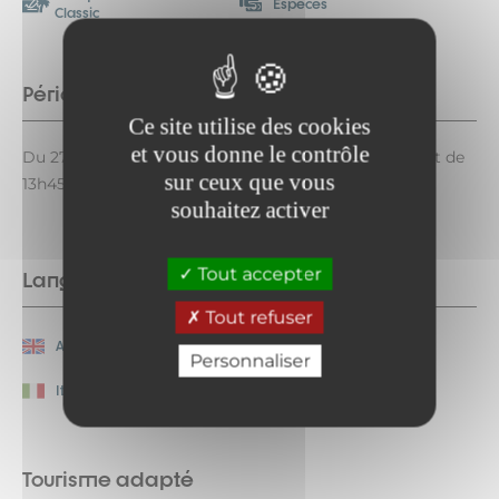
Espèces
Classic
Période d'ouverture
Ce site utilise des cookies
et vous donne le contrôle
Du 27/06 au 28/08/2026 tous les jours de 9h à 12h15 et de
sur ceux que vous
13h45 à 18h.
souhaitez activer
Tout accepter
Langues parlées
Tout refuser
Anglais
Français
Personnaliser
Italien
Néerlandais
Tourisme adapté