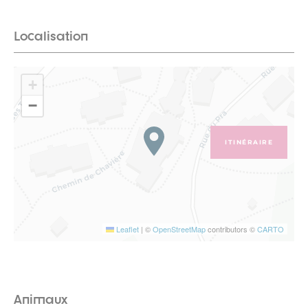
Localisation
+
−
ITINÉRAIRE
Leaflet
|
©
OpenStreetMap
contributors ©
CARTO
Animaux