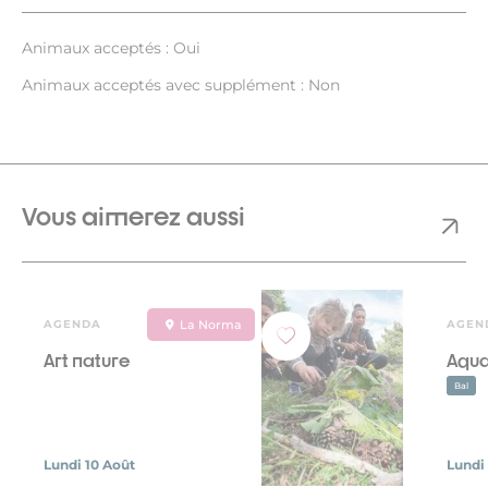
Animaux acceptés : Oui
Animaux acceptés avec supplément : Non
Vous aimerez aussi
AGENDA
La Norma
AGEN
Art nature
Aqua
Bal
Lundi 10 Août
Lundi