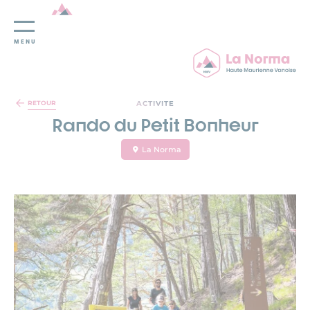
MENU
Panneau de gestion des cookies
ACTIVITE
RETOUR
Rando du Petit Bonheur
La Norma