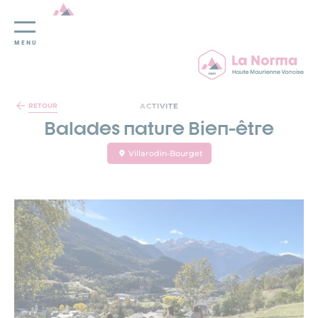
MENU
Panneau de gestion des cookies
ACTIVITE
RETOUR
Balades nature Bien-être
Villarodin-Bourget