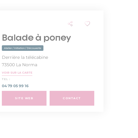
Balade à poney
Atelier / Initiation / Découverte
Derrière la télécabine
73500 La Norma
VOIR SUR LA CARTE
TEL :
04 79 05 99 16
SITE WEB
CONTACT