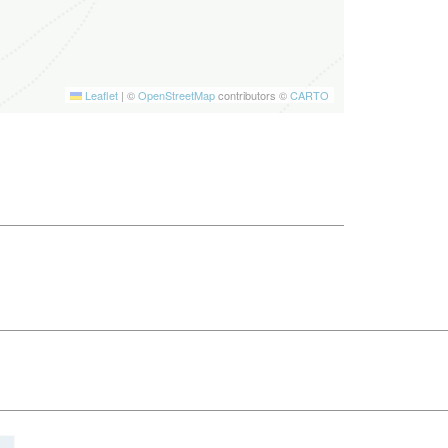
Leaflet
|
©
OpenStreetMap
contributors ©
CARTO