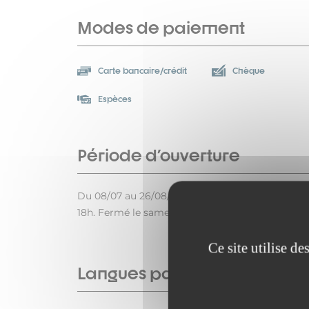
Modes de paiement
Carte bancaire/crédit
Chèque
Espèces
Période d'ouverture
Du 08/07 au 26/08/2026 du lundi au vendredi de 
18h. Fermé le samedi.
Ce site utilise d
Langues parlées