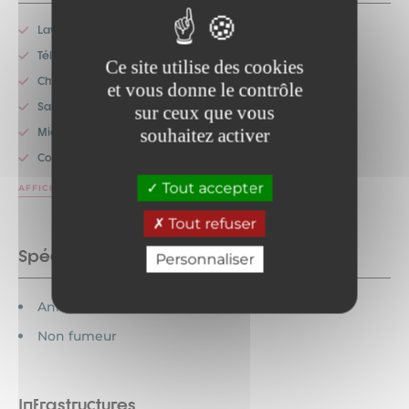
Lave-vaisselle
Télévision
Ce site utilise des cookies
Chauffage
et vous donne le contrôle
Salon de jardin
sur ceux que vous
souhaitez activer
Micro-onde
Congélateur
Tout accepter
AFFICHER PLUS
Tout refuser
Spécificités
Personnaliser
Animaux interdits
Non fumeur
Infrastructures