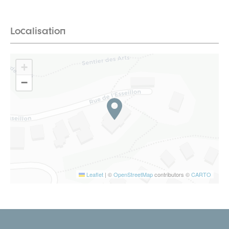
Localisation
+
−
Leaflet
|
©
OpenStreetMap
contributors ©
CARTO