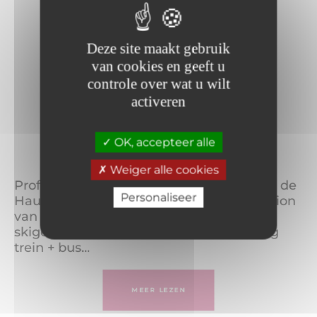
Deze site maakt gebruik
van cookies en geeft u
controle over wat u wilt
activeren
Vervoer in de Haute
OK, accepteer alle
Maurienne
Weiger alle cookies
Profiteer de hele winter van de bussen in de
Personaliseer
Haute Maurienne Vanoise. Vanaf het station
van Modane rijden 4 buslijnen naar de
skigebieden. Een ecomobiliteitsoplossing
trein + bus...
MEER LEZEN