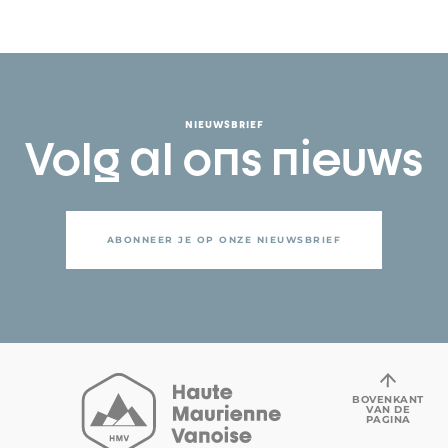
NIEUWSBRIEF
Volg al ons nieuws
ABONNEER JE OP ONZE NIEUWSBRIEF
BOVENKANT
VAN DE
PAGINA