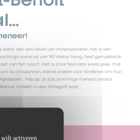
...
meneer!
s beter dan een nevel van mineraalwater, het is een
rachtige waterval van 90 meter hoog, heel gemakkelijk
voet van het resort. Het is onze favoriete koele plek, met
 om te ontspannen, kleine poelen voor kinderen om hun
kplaatsen... Pas op: je zult sommige mensen jaloers
aterval midden in een hittegolf post...
 wilt activeren