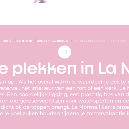
/
/
/
HOME
VRIJE TIJD
ZOMER IN LA NORMA
3 KOELE PLEKKEN IN
LA NORMA
le plekken in La
an op . Als het overal warm is, waardeer je des te
terval, het interieur van een fort of een kerk. L
es. Een noordelijke ligging, een prachtig bos van 
ren die gereserveerd zijn voor watersporten en ee
 dicht bij de toppen brengt. La Norma Hier is onze
e je koel zullen houden tijdens je zomervakantie i