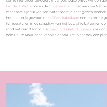
kun je niet alleen afkoelen, maar ook leuke ontdekkingen d
Lac de la Partie
boven de
Orgère-vallei
in het Vanoise Nation
meer met zijn turkooizen water moet je echt gezien hebben. 
houdt, kun je gewoon de
Mélézet kabelbaan
nemen om te ge
temperaturen in de schaduw van het bos, of je batterijen o
rond het resort loopt. De
Chemin du Petit Bonheur
, die doo
hele Haute Maurienne Vanoise doorkruist, biedt ook een pra