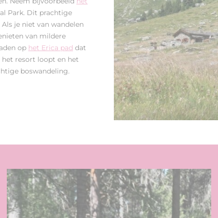
oen. Neem bijvoorbeeld
het
al Park. Dit prachtige
Als je niet van wandelen
nieten van mildere
pladen op
het Erica pad
dat
r het resort loopt en het
chtige boswandeling.