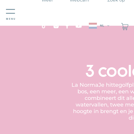
Cookies beheer paneel
MENU
NL
3 coo
La NormaJe hittegolfpl
bos, een meer, een wa
combineert dit all
watervallen, twee me
hoogte in brengt en je
di