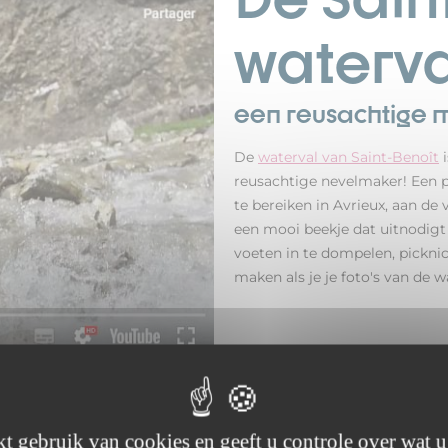
waterval
een reusachtige 
De
waterval van Saint-Benoît
i
reusachtige nevelmaker! Een p
te bereiken in Avrieux, aan de 
een mooi beekje dat uitnodigt
voeten in te dompelen, picknic
maken als je je foto's van de w
t gebruik van cookies en geeft u controle over wat u