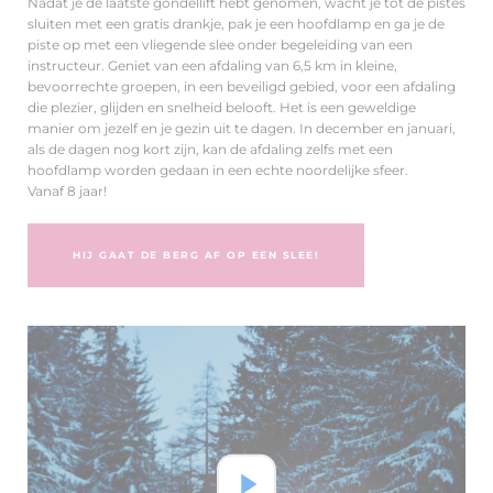
Nadat je de laatste gondellift hebt genomen, wacht je tot de pistes
sluiten met een gratis drankje, pak je een hoofdlamp en ga je de
piste op met een vliegende slee onder begeleiding van een
instructeur. Geniet van een afdaling van 6,5 km in kleine,
bevoorrechte groepen, in een beveiligd gebied, voor een afdaling
die plezier, glijden en snelheid belooft. Het is een geweldige
manier om jezelf en je gezin uit te dagen. In december en januari,
als de dagen nog kort zijn, kan de afdaling zelfs met een
hoofdlamp worden gedaan in een echte noordelijke sfeer.
Vanaf 8 jaar!
HIJ GAAT DE BERG AF OP EEN SLEE!