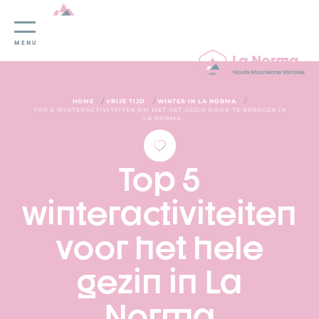
Cookies beheer paneel
MENU
/
/
/
HOME
VRIJE TIJD
WINTER IN LA NORMA
TOP 5 WINTERACTIVITEITEN OM MET HET GEZIN DOOR TE BRENGEN IN
LA NORMA
Top 5
winteractiviteiten
voor het hele
gezin in La
Norma