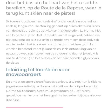
door het bos om het hart van het resort te
bereiken, op de Route de la Repose, waar je
terug kunt skiën naar de pistes!
Skitoeren (opstijgen met "sealskins" onder de ski's en de hiel los,
zoals bij langlaufen. De afdaling gebeurt op "klassieke" ski's) is een
van de snelst groeiende activiteiten in skigebieden. La Norma Met
een loipe die al jaren deel uitmaakt van het skigebied, hebben we
niet gewacht tot 'skitouren' in de mode kwam om deze activiteit
aan te bieden. Het is ook een sport die door het hele gezin kan
worden beoefend, zodat je kunt delen in de ontdekking van de
natuur op weg naar boven (en de voldoening dat het je gelukt is
om te klimmen!) en het plezier van het naar beneden glijden van
de pistes.
Inleiding tot toerskiën voor
snowboarders
En omdat de sport zichzelf steeds opnieuw uitvindt, kun je tijdens
je gezinsvakantie bij La Norma het splitboarden uitproberen! La
Norma Splitboarden is een must geworden op . Het is een
geweldige manier om het hele gezin te betrekken bij deze nieuwe
discipline.