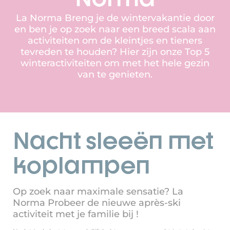
La Norma Breng je de wintervakantie door
en ben je op zoek naar een breed scala aan
activiteiten om de kleintjes en tieners
tevreden te houden? Hier zijn onze Top 5
winteractiviteiten om met het hele gezin
van te genieten.
Nacht sleeën met
koplampen
Op zoek naar maximale sensatie? La
Norma Probeer de nieuwe après-ski
activiteit met je familie bij !