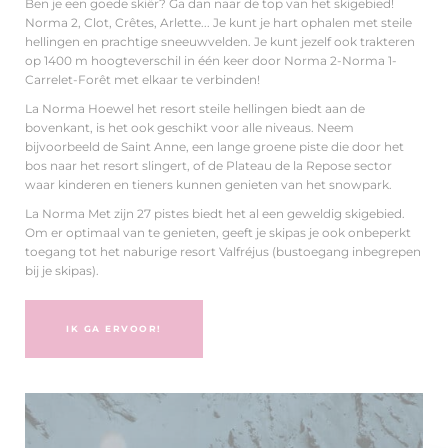
Ben je een goede skiër? Ga dan naar de top van het skigebied!
Norma 2, Clot, Crêtes, Arlette... Je kunt je hart ophalen met steile
hellingen en prachtige sneeuwvelden. Je kunt jezelf ook trakteren
op 1400 m hoogteverschil in één keer door Norma 2-Norma 1-
Carrelet-Forêt met elkaar te verbinden!
La Norma Hoewel het resort steile hellingen biedt aan de
bovenkant, is het ook geschikt voor alle niveaus. Neem
bijvoorbeeld de Saint Anne, een lange groene piste die door het
bos naar het resort slingert, of de Plateau de la Repose sector
waar kinderen en tieners kunnen genieten van het snowpark.
La Norma Met zijn 27 pistes biedt het al een geweldig skigebied.
Om er optimaal van te genieten, geeft je skipas je ook onbeperkt
toegang tot het naburige resort Valfréjus (bustoegang inbegrepen
bij je skipas).
IK GA ERVOOR!