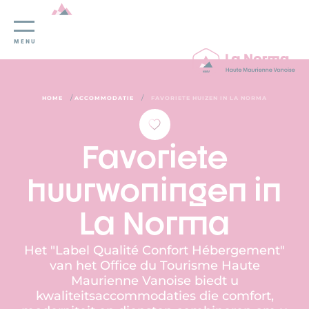
Cookies beheer paneel
MENU
/
/
HOME
ACCOMMODATIE
FAVORIETE HUIZEN IN LA NORMA
Favoriete
huurwoningen in
La Norma
Het "Label Qualité Confort Hébergement"
van het Office du Tourisme Haute
Maurienne Vanoise biedt u
kwaliteitsaccommodaties die comfort,