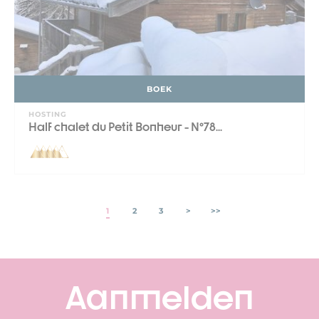
BOEK
HOSTING
Half chalet du Petit Bonheur - N°78...
1
2
3
>
>>
Aanmelden