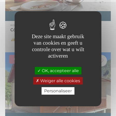
BOEK
HOSTING
Côté-Bourget - L'Aiguille Doran 2 Per...
Deze site maakt gebruik
van cookies en geeft u
controle over wat u wilt
activeren
LA NORMA
OK, accepteer alle
Weiger alle cookies
Personaliseer