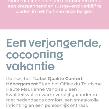
moderniteit en diensten combineren om u
een ontspannend en rustgevend verblijf te
bieden in het hart van onze bergen.
Een verjongende,
cocooning
vakantie
Dankzij het
"Label Qualité Confort
Hébergement
" kan het Office du Tourisme
Haute Maurienne Vanoise u een
kwaliteitsvol en warm verblijf garanderen
met hedendaags comfort, een smaakvolle
inrichting en een persoonlijk onthaal.