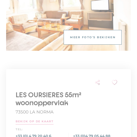
MEER FOTO'S BEKIJKEN
LES OURSIERES 55m²
woonoppervlak
73500 LA NORMA
BEKIJK OP DE KAART
TEL:
+33 (0) 4 79 20 40 6
+33 (0)4 79 05 44 88