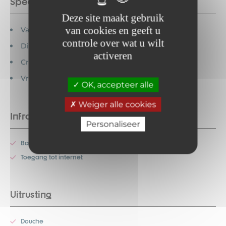
Speciale functies
Deze site maakt gebruik
van cookies en geeft u
Vakantiebonnen geaccepteerd
controle over wat u wilt
Dieren verboden
activeren
Creditcards geaccepteerd
Vrijstaand huis
OK, accepteer alle
Weiger alle cookies
Infrastructuur
Personaliseer
Balkon
Toegang tot internet
Uitrusting
Douche