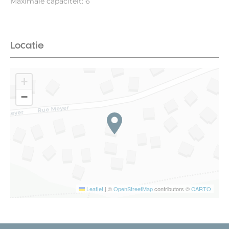
Maximale capaciteit: 6
Locatie
+
−
Leaflet
|
©
OpenStreetMap
contributors ©
CARTO