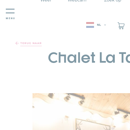
MENU
NL
Cookies beheer paneel
TERUG NAAR
Chalet La 