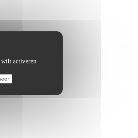
 wilt activeren
seer