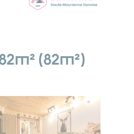
82m² (82m²)