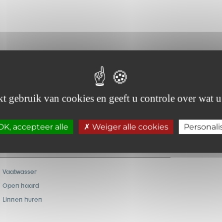
Douche
Tweepersoonsbed
t gebruik van cookies en geeft u controle over wat u
Draadloos internet
K, accepteer alle
Weiger alle cookies
Personali
Vaatwasser
Open haard
Linnen huren