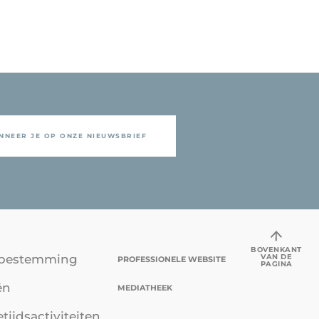
NNEER JE OP ONZE NIEUWSBRIEF
BOVENKANT
VAN DE
bestemming
PROFESSIONELE WEBSITE
PAGINA
ën
MEDIATHEEK
etijdsactiviteiten