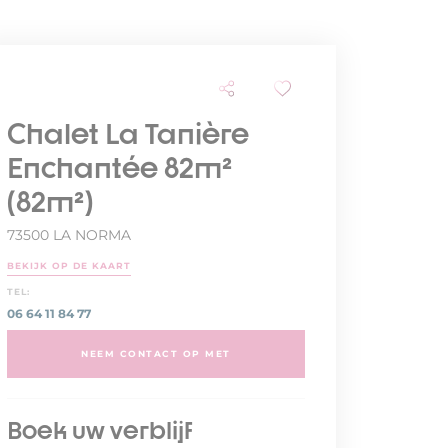
Chalet La Tanière
Enchantée 82m²
(82m²)
73500 LA NORMA
BEKIJK OP DE KAART
TEL:
06 64 11 84 77
NEEM CONTACT OP MET
Boek uw verblijf