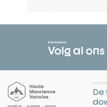
NIEUWSBRIEF
Volg al ons
VOLG ON
De 
do