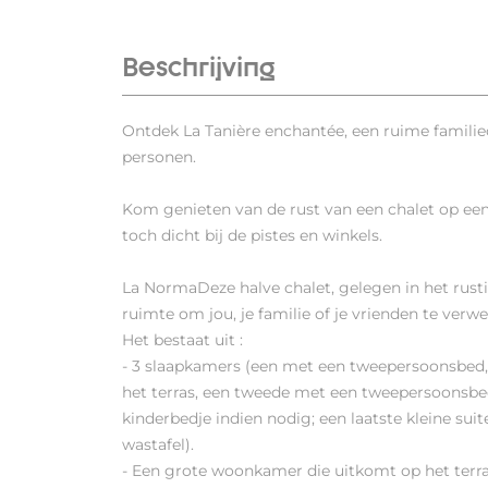
Beschrijving
Ontdek La Tanière enchantée, een ruime familie
personen.
Kom genieten van de rust van een chalet op een
toch dicht bij de pistes en winkels.
La NormaDeze halve chalet, gelegen in het rustig
ruimte om jou, je familie of je vrienden te verw
Het bestaat uit :
- 3 slaapkamers (een met een tweepersoonsbed,
het terras, een tweede met een tweepersoonsbed
kinderbedje indien nodig; een laatste kleine su
wastafel).
- Een grote woonkamer die uitkomt op het terr