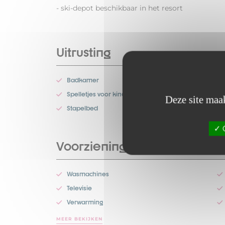
- ski-depot beschikbaar in het resort
Uitrusting
Badkamer
Spelletjes voor kinderen
Deze site maak
Stapelbed
O
Voorzieningen
Wasmachines
Televisie
Verwarming
MEER BEKIJKEN