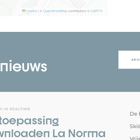
Leaflet
|
©
OpenStreetMap
contributors ©
CARTO
 nieuws
ABO
S IN REALTIME
De 
toepassing
Ski
wnloaden La Norma
Vrij