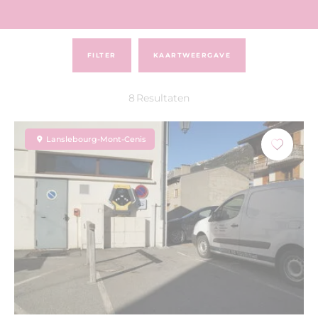
FILTER
KAARTWEERGAVE
8
Resultaten
Lanslebourg-Mont-Cenis