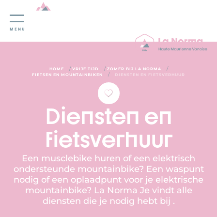
Cookies beheer paneel
MENU
/
/
/
HOME
VRIJE TIJD
ZOMER BIJ LA NORMA
/
FIETSEN EN MOUNTAINBIKEN
DIENSTEN EN FIETSVERHUUR
Diensten en
fietsverhuur
Een musclebike huren of een elektrisch
ondersteunde mountainbike? Een waspunt
nodig of een oplaadpunt voor je elektrische
mountainbike? La Norma Je vindt alle
diensten die je nodig hebt bij .